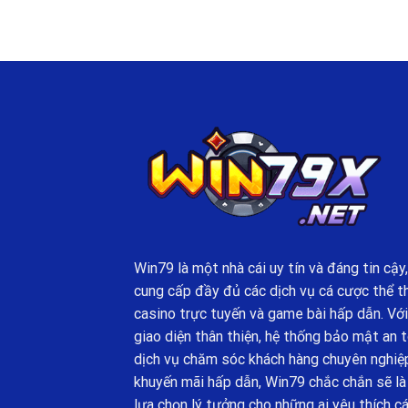
Win79
là một nhà cái uy tín và đáng tin cậy,
cung cấp đầy đủ các dịch vụ cá cược thể t
casino trực tuyến và game bài hấp dẫn. Với
giao diện thân thiện, hệ thống bảo mật an t
dịch vụ chăm sóc khách hàng chuyên nghiệ
khuyến mãi hấp dẫn, Win79 chắc chắn sẽ là
lựa chọn lý tưởng cho những ai yêu thích c