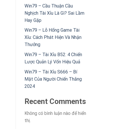
Win79 – Cầu Thuận Cầu
Nghịch Tài Xỉu Là Gì? Sai Lầm
Hay Gặp
Win79 – Lỗ Hổng Game Tài
Xỉu: Cách Phát Hiện Và Nhận
Thưởng
Win79 – Tài Xỉu B52: 4 Chiến
Lược Quản Lý Vốn Hiệu Quả
Win79 – Tài Xỉu S666 – Bí
Mật Của Người Chiến Thắng
2024
Recent Comments
Không có bình luận nào để hiển
thị.