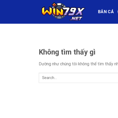
Bỏ
qua
BẮN CÁ
nội
dung
Không tìm thấy gì
Dường như chúng tôi không thể tìm thấy nhữ