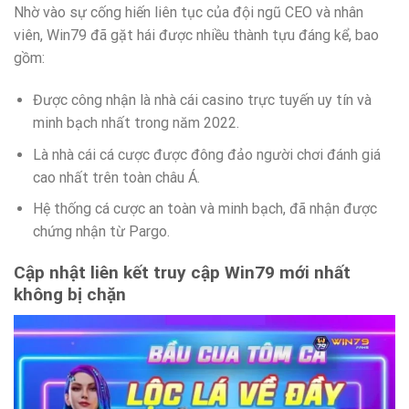
Nhờ vào sự cống hiến liên tục của đội ngũ CEO và nhân
viên, Win79 đã gặt hái được nhiều thành tựu đáng kể, bao
gồm:
Được công nhận là nhà cái casino trực tuyến uy tín và
minh bạch nhất trong năm 2022.
Là nhà cái cá cược được đông đảo người chơi đánh giá
cao nhất trên toàn châu Á.
Hệ thống cá cược an toàn và minh bạch, đã nhận được
chứng nhận từ Pargo.
Cập nhật liên kết truy cập Win79 mới nhất
không bị chặn