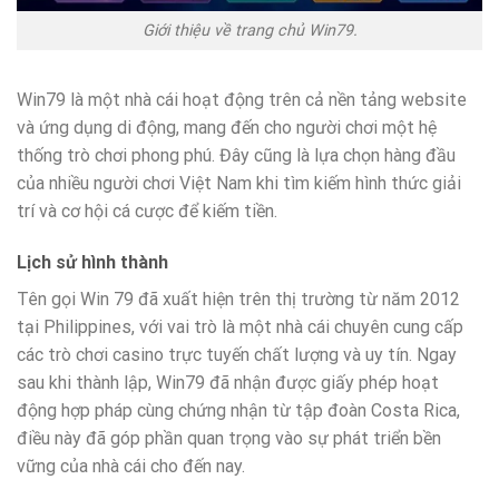
Giới thiệu về trang chủ Win79.
Win79 là một nhà cái hoạt động trên cả nền tảng website
và ứng dụng di động, mang đến cho người chơi một hệ
thống trò chơi phong phú. Đây cũng là lựa chọn hàng đầu
của nhiều người chơi Việt Nam khi tìm kiếm hình thức giải
trí và cơ hội cá cược để kiếm tiền.
Lịch sử hình thành
Tên gọi Win 79 đã xuất hiện trên thị trường từ năm 2012
tại Philippines, với vai trò là một nhà cái chuyên cung cấp
các trò chơi casino trực tuyến chất lượng và uy tín. Ngay
sau khi thành lập, Win79 đã nhận được giấy phép hoạt
động hợp pháp cùng chứng nhận từ tập đoàn Costa Rica,
điều này đã góp phần quan trọng vào sự phát triển bền
vững của nhà cái cho đến nay.