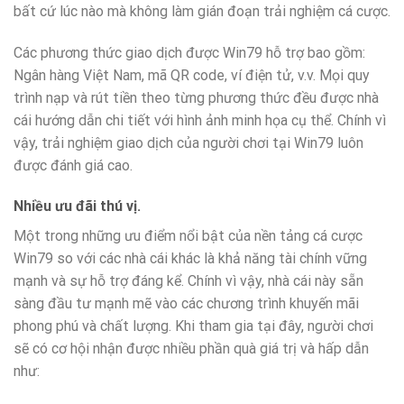
bất cứ lúc nào mà không làm gián đoạn trải nghiệm cá cược.
Các phương thức giao dịch được Win79 hỗ trợ bao gồm:
Ngân hàng Việt Nam, mã QR code, ví điện tử, v.v. Mọi quy
trình nạp và rút tiền theo từng phương thức đều được nhà
cái hướng dẫn chi tiết với hình ảnh minh họa cụ thể. Chính vì
vậy, trải nghiệm giao dịch của người chơi tại Win79 luôn
được đánh giá cao.
Nhiều ưu đãi thú vị.
Một trong những ưu điểm nổi bật của nền tảng cá cược
Win79 so với các nhà cái khác là khả năng tài chính vững
mạnh và sự hỗ trợ đáng kể. Chính vì vậy, nhà cái này sẵn
sàng đầu tư mạnh mẽ vào các chương trình khuyến mãi
phong phú và chất lượng. Khi tham gia tại đây, người chơi
sẽ có cơ hội nhận được nhiều phần quà giá trị và hấp dẫn
như: