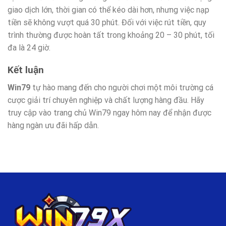
giao dịch lớn, thời gian có thể kéo dài hơn, nhưng việc nạp
tiền sẽ không vượt quá 30 phút. Đối với việc rút tiền, quy
trình thường được hoàn tất trong khoảng 20 – 30 phút, tối
đa là 24 giờ.
Kết luận
Win79
tự hào mang đến cho người chơi một môi trường cá
cược giải trí chuyên nghiệp và chất lượng hàng đầu. Hãy
truy cập vào trang chủ Win79 ngay hôm nay để nhận được
hàng ngàn ưu đãi hấp dẫn.