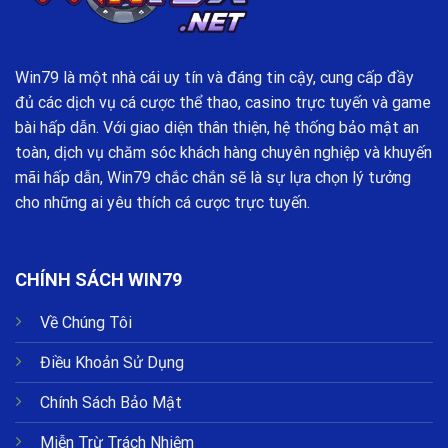
Win79
là một nhà cái uy tín và đáng tin cậy, cung cấp đầy
đủ các dịch vụ cá cược thể thao, casino trực tuyến và game
bài hấp dẫn. Với giao diện thân thiện, hệ thống bảo mật an
toàn, dịch vụ chăm sóc khách hàng chuyên nghiệp và khuyến
mãi hấp dẫn, Win79 chắc chắn sẽ là sự lựa chọn lý tưởng
cho những ai yêu thích cá cược trực tuyến.
CHÍNH SÁCH WIN79
Về Chúng Tôi
Điều Khoản Sử Dụng
Chính Sách Bảo Mật
Miễn Trừ Trách Nhiệm