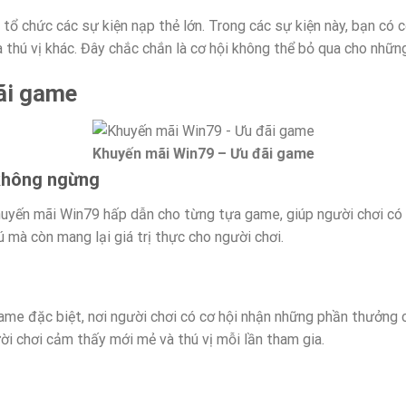
tổ chức các sự kiện nạp thẻ lớn. Trong các sự kiện này, bạn có 
 thú vị khác. Đây chắc chắn là cơ hội không thể bỏ qua cho những
ãi game
Khuyến mãi Win79 – Ưu đãi game
không ngừng
uyến mãi Win79 hấp dẫn cho từng tựa game, giúp người chơi có 
 mà còn mang lại giá trị thực cho người chơi.
me đặc biệt, nơi người chơi có cơ hội nhận những phần thưởng c
ười chơi cảm thấy mới mẻ và thú vị mỗi lần tham gia.