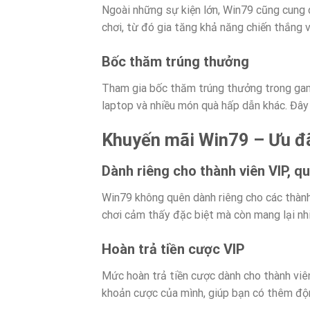
Ngoài những sự kiện lớn, Win79 cũng cung 
chơi, từ đó gia tăng khả năng chiến thắng 
Bốc thăm trúng thưởng
Tham gia bốc thăm trúng thưởng trong game 
laptop và nhiều món quà hấp dẫn khác. Đây
Khuyến mãi Win79 – Ưu đã
Dành riêng cho thành viên VIP, qu
Win79 không quên dành riêng cho các thành
chơi cảm thấy đặc biệt mà còn mang lại nhiề
Hoàn trả tiền cược VIP
Mức hoàn trả tiền cược dành cho thành viê
khoản cược của mình, giúp bạn có thêm độn