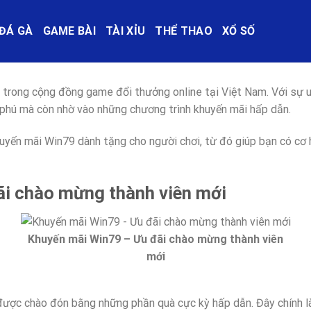
ĐÁ GÀ
GAME BÀI
TÀI XỈU
THỂ THAO
XỔ SỐ
 trong cộng đồng game đổi thưởng online tại Việt Nam. Với sự u
 phú mà còn nhờ vào những chương trình khuyến mãi hấp dẫn.
ến mãi Win79 dành tặng cho người chơi, từ đó giúp bạn có cơ hộ
i chào mừng thành viên mới
Khuyến mãi Win79 – Ưu đãi chào mừng thành viên
mới
 được chào đón bằng những phần quà cực kỳ hấp dẫn. Đây chính là