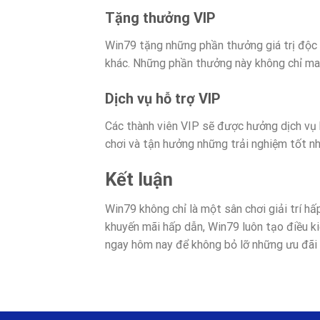
Tặng thưởng VIP
Win79 tặng những phần thưởng giá trị độc q
khác. Những phần thưởng này không chỉ mang
Dịch vụ hỗ trợ VIP
Các thành viên VIP sẽ được hưởng dịch vụ h
chơi và tận hưởng những trải nghiệm tốt n
Kết luận
Win79 không chỉ là một sân chơi giải trí h
khuyến mãi hấp dẫn, Win79 luôn tạo điều ki
ngay hôm nay để không bỏ lỡ những ưu đãi