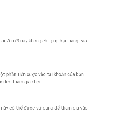
mãi Win79 này không chỉ giúp bạn nâng cao
một phần tiền cược vào tài khoản của bạn
g lực tham gia chơi.
n này có thể được sử dụng để tham gia vào