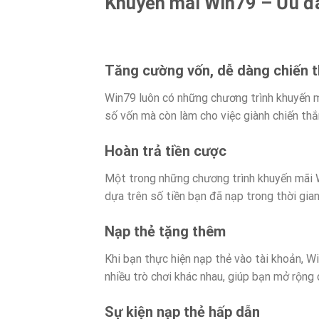
Khuyến mãi Win79 – Ưu đ
Tăng cường vốn, dễ dàng chiến 
Win79 luôn có những chương trình khuyến m
số vốn mà còn làm cho việc giành chiến thắ
Hoàn trả tiền cược
Một trong những chương trình khuyến mãi Wi
dựa trên số tiền bạn đã nạp trong thời gian
Nạp thẻ tặng thêm
Khi bạn thực hiện nạp thẻ vào tài khoản, 
nhiều trò chơi khác nhau, giúp bạn mở rộng 
Sự kiện nạp thẻ hấp dẫn