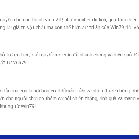
uyền cho các thành viên VIP, như voucher du lịch, quà tặng hiện
 lại giá trị vật chất mà còn thể hiện sự tri ân của Win79 đối vớ
ỗ trợ ưu tiên, giải quyết mọi vấn đề nhanh chóng và hiệu quả. Đ
hất từ Win79.
ấp dẫn mà còn là nơi bạn có thể kiếm tiền và nhận được những phầ
ện cho người chơi có thêm cơ hội chiến thắng, rinh quà và mang v
 khủng từ Win79!