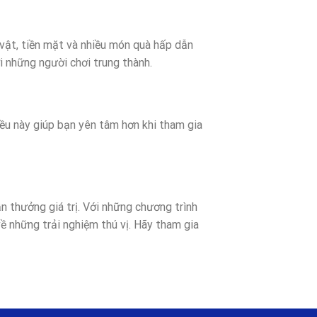
 vật, tiền mặt và nhiều món quà hấp dẫn
i những người chơi trung thành.
iều này giúp bạn yên tâm hơn khi tham gia
n thưởng giá trị. Với những chương trình
ề những trải nghiệm thú vị. Hãy tham gia