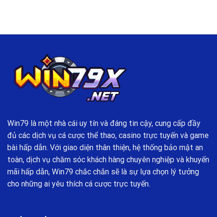
Win79
là một nhà cái uy tín và đáng tin cậy, cung cấp đầy
đủ các dịch vụ cá cược thể thao, casino trực tuyến và game
bài hấp dẫn. Với giao diện thân thiện, hệ thống bảo mật an
toàn, dịch vụ chăm sóc khách hàng chuyên nghiệp và khuyến
mãi hấp dẫn, Win79 chắc chắn sẽ là sự lựa chọn lý tưởng
cho những ai yêu thích cá cược trực tuyến.