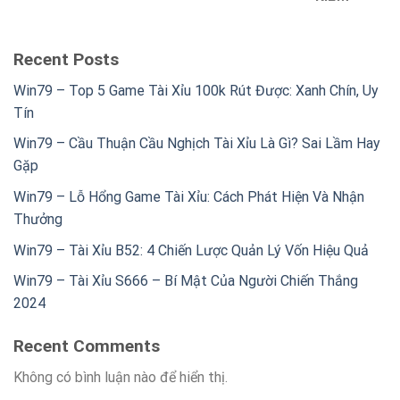
Recent Posts
Win79 – Top 5 Game Tài Xỉu 100k Rút Được: Xanh Chín, Uy
Tín
Win79 – Cầu Thuận Cầu Nghịch Tài Xỉu Là Gì? Sai Lầm Hay
Gặp
Win79 – Lỗ Hổng Game Tài Xỉu: Cách Phát Hiện Và Nhận
Thưởng
Win79 – Tài Xỉu B52: 4 Chiến Lược Quản Lý Vốn Hiệu Quả
Win79 – Tài Xỉu S666 – Bí Mật Của Người Chiến Thắng
2024
Recent Comments
Không có bình luận nào để hiển thị.