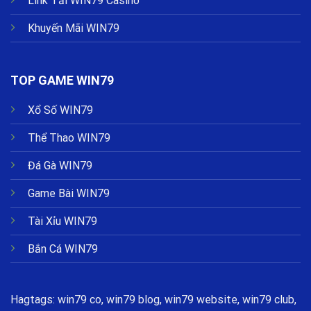
Link Tải WIN79 Casino
Khuyến Mãi WIN79
TOP GAME WIN79
Xổ Số WIN79
Thể Thao WIN79
Đá Gà WIN79
Game Bài WIN79
Tài Xỉu WIN79
Bắn Cá WIN79
Hagtags:
win79 co, win79 blog, win79 website, win79 club,