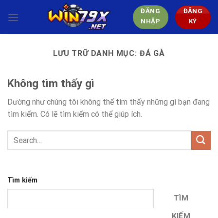
Bỏ
ĐĂNG
ĐĂNG
qua
NHẬP
KÝ
nội
dung
LƯU TRỮ DANH MỤC:
ĐÁ GÀ
Không tìm thấy gì
Dường như chúng tôi không thể tìm thấy những gì bạn đang
tìm kiếm. Có lẽ tìm kiếm có thể giúp ích.
Tìm kiếm
TÌM
KIẾM