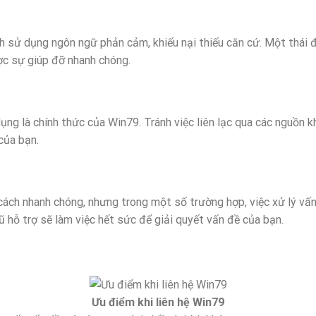
nh sử dụng ngôn ngữ phản cảm, khiếu nại thiếu căn cứ. Một thái đ
ợc sự giúp đỡ nhanh chóng.
ng là chính thức của Win79. Tránh việc liên lạc qua các nguồn kh
của bạn.
ách nhanh chóng, nhưng trong một số trường hợp, việc xử lý vấn 
ũ hỗ trợ sẽ làm việc hết sức để giải quyết vấn đề của bạn.
Ưu điểm khi liên hệ Win79