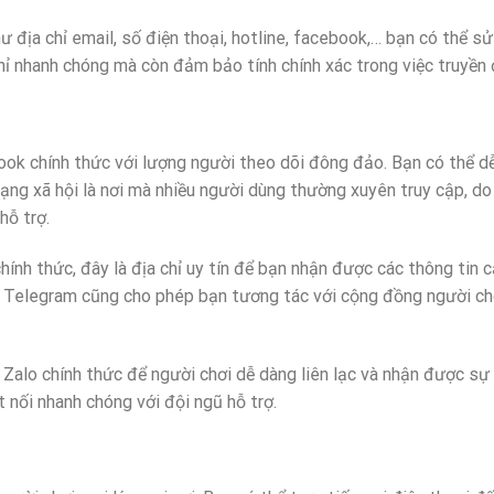
ư địa chỉ email, số điện thoại, hotline, facebook,… bạn có thể s
hỉ nhanh chóng mà còn đảm bảo tính chính xác trong việc truyền 
ok chính thức với lượng người theo dõi đông đảo. Bạn có thể dễ
ng xã hội là nơi mà nhiều người dùng thường xuyên truy cập, do
hỗ trợ.
ính thức, đây là địa chỉ uy tín để bạn nhận được các thông tin c
 Telegram cũng cho phép bạn tương tác với cộng đồng người chơ
Zalo chính thức để người chơi dễ dàng liên lạc và nhận được sự 
t nối nhanh chóng với đội ngũ hỗ trợ.