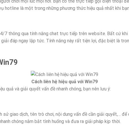
gười chơi mọi lúc mọi nơi. Bạn có thể trực tiếp gọi điện thoại đ
ụ hotline là một trong những phương thức hiệu quả nhất khi bạn 
4/7 thông qua tính năng chat trực tiếp trên website. Bất cứ khi 
giải đáp ngay lập tức. Tính năng này rất tiện lợi, đặc biệt là tr
 Win79
Cách liên hệ hiệu quả với Win79
ệu quả và giải quyết vấn đề nhanh chóng, bạn nên lưu ý:
ch sử giao dịch, tên trò chơi, nội dung vấn đề cần giải quyết,… đ
nhanh chóng nắm bắt tình huống và đưa ra giải pháp kịp thời.