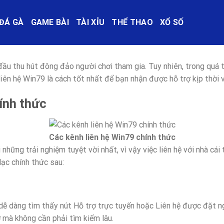
ĐÁ GÀ
GAME BÀI
TÀI XỈU
THỂ THAO
XỔ SỐ
 đầu thu hút đông đảo người chơi tham gia. Tuy nhiên, trong quá 
 liên hệ Win79 là cách tốt nhất để bạn nhận được hỗ trợ kịp thời
ính thức
Các kênh liên hệ Win79 chính thức
hững trải nghiệm tuyệt vời nhất, vì vậy việc liên hệ với nhà cái 
lạc chính thức sau:
dễ dàng tìm thấy nút Hỗ trợ trực tuyến hoặc Liên hệ được đặt ng
ợ mà không cần phải tìm kiếm lâu.