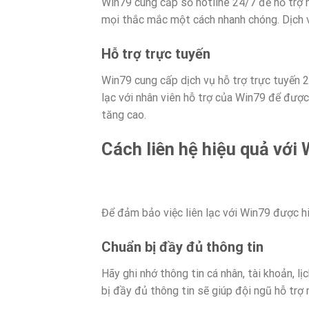
Win79 cung cấp số hotline 24/7 để hỗ trợ n
mọi thắc mắc một cách nhanh chóng. Dịch v
Hỗ trợ trực tuyến
Win79 cung cấp dịch vụ hỗ trợ trực tuyến 2
lạc với nhân viên hỗ trợ của Win79 để được 
tăng cao.
Cách liên hệ hiệu quả với
Để đảm bảo việc liên lạc với Win79 được hi
Chuẩn bị đầy đủ thông tin
Hãy ghi nhớ thông tin cá nhân, tài khoản, lị
bị đầy đủ thông tin sẽ giúp đội ngũ hỗ trợ 