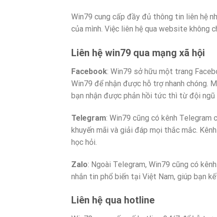
Win79 cung cấp đầy đủ thông tin liên hệ nh
của mình. Việc liên hệ qua website không c
Liên hệ win79 qua mạng xã hội
Facebook
: Win79 sở hữu một trang Facebo
Win79 để nhận được hỗ trợ nhanh chóng. Mạ
bạn nhận được phản hồi tức thì từ đội ngũ 
Telegram
: Win79 cũng có kênh Telegram ch
khuyến mãi và giải đáp mọi thắc mắc. Kênh
học hỏi.
Zalo
: Ngoài Telegram, Win79 cũng có kênh 
nhắn tin phổ biến tại Việt Nam, giúp bạn kế
Liên hệ qua hotline