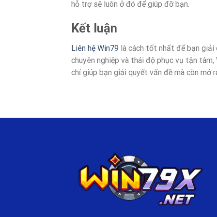
hỗ trợ sẽ luôn ở đó để giúp đỡ bạn.
Kết luận
Liên hệ Win79
là cách tốt nhất để bạn giải 
chuyên nghiệp và thái độ phục vụ tận tâm,
chỉ giúp bạn giải quyết vấn đề mà còn mở r