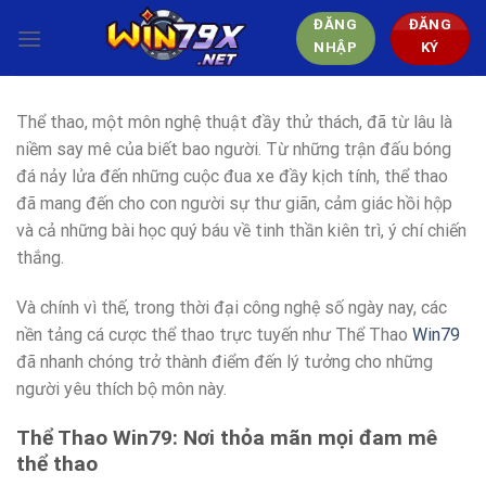
Bỏ
ĐĂNG
ĐĂNG
qua
NHẬP
KÝ
nội
dung
Thể thao, một môn nghệ thuật đầy thử thách, đã từ lâu là
niềm say mê của biết bao người. Từ những trận đấu bóng
đá nảy lửa đến những cuộc đua xe đầy kịch tính, thể thao
đã mang đến cho con người sự thư giãn, cảm giác hồi hộp
và cả những bài học quý báu về tinh thần kiên trì, ý chí chiến
thắng.
Và chính vì thế, trong thời đại công nghệ số ngày nay, các
nền tảng cá cược thể thao trực tuyến như Thể Thao
Win79
đã nhanh chóng trở thành điểm đến lý tưởng cho những
người yêu thích bộ môn này.
Thể Thao Win79: Nơi thỏa mãn mọi đam mê
thể thao