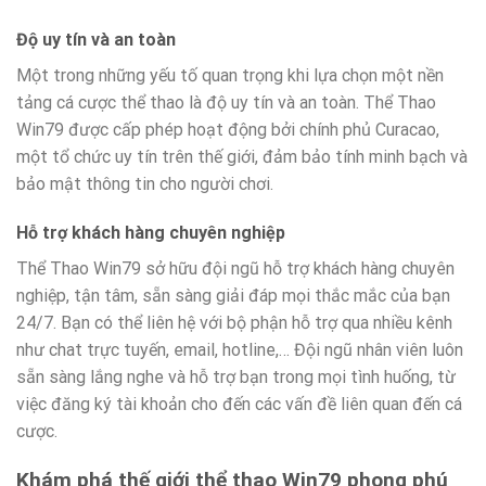
Độ uy tín và an toàn
Một trong những yếu tố quan trọng khi lựa chọn một nền
tảng cá cược thể thao là độ uy tín và an toàn. Thể Thao
Win79 được cấp phép hoạt động bởi chính phủ Curacao,
một tổ chức uy tín trên thế giới, đảm bảo tính minh bạch và
bảo mật thông tin cho người chơi.
Hỗ trợ khách hàng chuyên nghiệp
Thể Thao Win79 sở hữu đội ngũ hỗ trợ khách hàng chuyên
nghiệp, tận tâm, sẵn sàng giải đáp mọi thắc mắc của bạn
24/7. Bạn có thể liên hệ với bộ phận hỗ trợ qua nhiều kênh
như chat trực tuyến, email, hotline,… Đội ngũ nhân viên luôn
sẵn sàng lắng nghe và hỗ trợ bạn trong mọi tình huống, từ
việc đăng ký tài khoản cho đến các vấn đề liên quan đến cá
cược.
Khám phá thế giới thể thao Win79 phong phú